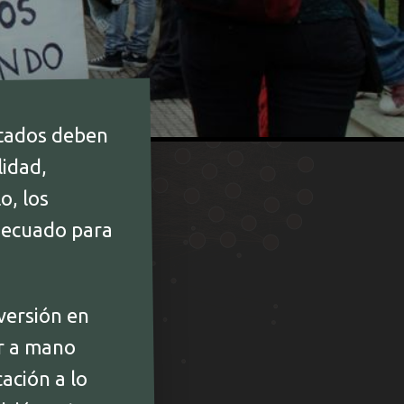
stados deben
lidad,
o, los
decuado para
versión en
er a mano
ación a lo