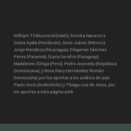
William Thélusmond (Haití); Aminta Navarro y
Diana Ayala (Honduras); Jesús Juárez (México);
Jorge Mendoza (Nicaragua); Diógenes Sánchez
Pérez (Panamá); Diana Serafini (Paraguay);
Madeleine Zúñiga (Perú); Pedro Acevedo (República
Dominicana); y Rose Mary Hernández Román
(Venezuela) por los aportes a los análisis de país
Paulo Assis (Audioclicks) y Thiago Luis de Jesus, por
los aportes a esta página web