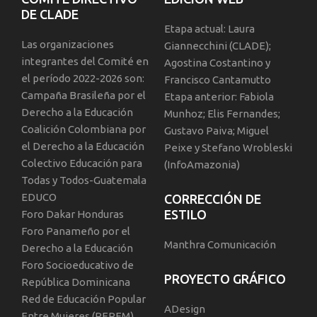
DE CLADE
Etapa actual: Laura
Las organizaciones
Giannecchini (CLADE);
integrantes del Comité en
Agostina Costantino y
el período 2022-2026 son:
Francisco Cantamutto
Campaña Brasileña por el
Etapa anterior: Fabiola
Derecho a la Educación
Munhoz; Elis Fernandes;
Coalición Colombiana por
Gustavo Paiva; Miguel
el Derecho a la Educación
Peixe y Stefano Wrobleski
Colectivo Educación para
(InfoAmazonia)
Todas y Todos-Guatemala
EDUCO
CORRECCIÓN DE
ESTILO
Foro Dakar Honduras
Foro Panameño por el
Manthra Comunicación
Derecho a la Educación
Foro Socioeducativo de
PROYECTO GRÁFICO
República Dominicana
Red de Educación Popular
ADesign
Entre Mujeres (REPEM)