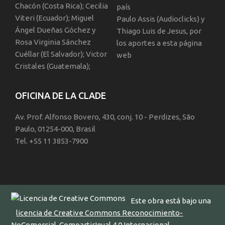
Chacón (Costa Rica); Cecilia
país
Viteri (Ecuador); Miguel
Paulo Assis (Audioclicks) y
Ángel Dueñas Góchez y
Thiago Luis de Jesus, por
Rosa Virginia Sánchez
los aportes a esta página
Cuéllar (El Salvador); Victor
web
Cristales (Guatemala);
OFICINA DE LA CLADE
Av. Prof. Alfonso Bovero, 430, conj. 10 - Perdizes, São
Paulo, 01254-000, Brasil
Tel. +55 11 3853-7900
Este obra está bajo una
licencia de Creative Commons Reconocimiento-
NoComercial-CompartirIgual 4.0 Internacional
.