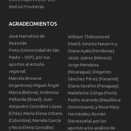
Red sin Fronteras
AGRADECIMIENTOS
José Marcelino de
William Thélusmond
Rezende
(Haití); Aminta Navarro y
Pinto (Universidad de São
Diana Ayala (Honduras);
Paulo – USP), por sus
Jesús Juárez (México);
aportes al estudio
Jorge Mendoza
regional.
(Nicaragua); Diógenes
Marcela Browne
Sánchez Pérez (Panamá);
(Argentina); Miguel Ángel
Diana Serafini (Paraguay);
Marca (Bolivia); Andressa
Madeleine Zúñiga (Perú);
Pellanda (Brasil); Juan
Pedro Acevedo (República
Alejandro González López
Dominicana); y Rose Mary
(Chile); María Elena Urbano
Hernández Román
(Colombia); Mariela García
(Venezuela) por los
y Nora Elena González
aportes a los análisis de