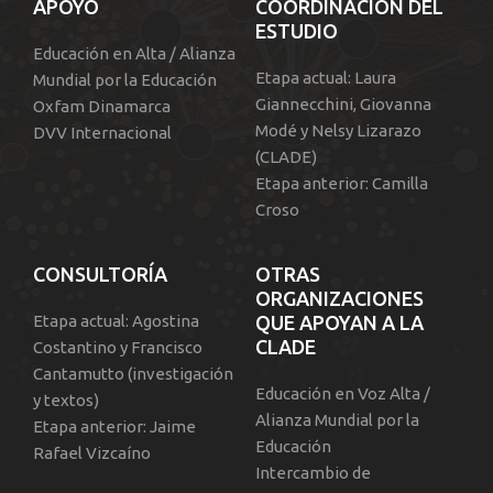
APOYO
COORDINACIÓN DEL
ESTUDIO
Educación en Alta / Alianza
Etapa actual: Laura
Mundial por la Educación
Giannecchini, Giovanna
Oxfam Dinamarca
Modé y Nelsy Lizarazo
DVV Internacional
(CLADE)
Etapa anterior: Camilla
Croso
CONSULTORÍA
OTRAS
ORGANIZACIONES
Etapa actual: Agostina
QUE APOYAN A LA
CLADE
Costantino y Francisco
Cantamutto (investigación
Educación en Voz Alta /
y textos)
Alianza Mundial por la
Etapa anterior: Jaime
Educación
Rafael Vizcaíno
Intercambio de