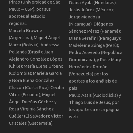
Pinto (Universidad de São
Diana Ayala (Honduras);
Paulo – USP), por sus
Jesús Juárez (México);
aportes al estudio
Jorge Mendoza
regional.
(Nicaragua); Diógenes
Marcela Browne
Sánchez Pérez (Panamá);
(Argentina); Miguel Ángel
Diana Serafini (Paraguay);
Marca (Bolivia); Andressa
Madeleine Zúñiga (Perú);
Pellanda (Brasil); Juan
Pedro Acevedo (República
Alejandro González López
Dominicana); y Rose Mary
(Chile); María Elena Urbano
Hernández Román
(Colombia); Mariela García
(Venezuela) por los
y Nora Elena González
aportes a los análisis de
Chacón (Costa Rica); Cecilia
país
Viteri (Ecuador); Miguel
Paulo Assis (Audioclicks) y
Ángel Dueñas Góchez y
Thiago Luis de Jesus, por
Rosa Virginia Sánchez
los aportes a esta página
Cuéllar (El Salvador); Victor
web
Cristales (Guatemala);