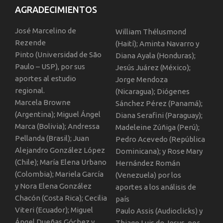
AGRADECIMIENTOS
José Marcelino de
William Thélusmond
Rezende
(Haití); Aminta Navarro y
Pinto (Universidad de São
Diana Ayala (Honduras);
Paulo – USP), por sus
Jesús Juárez (México);
aportes al estudio
Jorge Mendoza
regional.
(Nicaragua); Diógenes
Marcela Browne
Sánchez Pérez (Panamá);
(Argentina); Miguel Ángel
Diana Serafini (Paraguay);
Marca (Bolivia); Andressa
Madeleine Zúñiga (Perú);
Pellanda (Brasil); Juan
Pedro Acevedo (República
Alejandro González López
Dominicana); y Rose Mary
(Chile); María Elena Urbano
Hernández Román
(Colombia); Mariela García
(Venezuela) por los
y Nora Elena González
aportes a los análisis de
Chacón (Costa Rica); Cecilia
país
Viteri (Ecuador); Miguel
Paulo Assis (Audioclicks) y
Ángel Dueñas Góchez y
Thiago Luis de Jesus, por