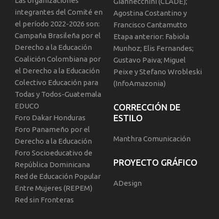
Las organizaciones
Giannecchini (CLADE);
integrantes del Comité en
Agostina Costantino y
el período 2022-2026 son:
Francisco Cantamutto
Campaña Brasileña por el
Etapa anterior: Fabiola
Derecho a la Educación
Munhoz; Elis Fernandes;
Coalición Colombiana por
Gustavo Paiva; Miguel
el Derecho a la Educación
Peixe y Stefano Wrobleski
Colectivo Educación para
(InfoAmazonia)
Todas y Todos-Guatemala
EDUCO
CORRECCIÓN DE
ESTILO
Foro Dakar Honduras
Foro Panameño por el
Manthra Comunicación
Derecho a la Educación
Foro Socioeducativo de
PROYECTO GRÁFICO
República Dominicana
Red de Educación Popular
ADesign
Entre Mujeres (REPEM)
Red sin Fronteras