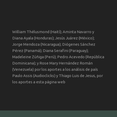
William Thélusmond (Haití); Aminta Navarro y
Diana Ayala (Honduras); Jesús Juárez (México);
Jorge Mendoza (Nicaragua); Diógenes Sánchez
Pérez (Panamá); Diana Serafini (Paraguay);
Madeleine Zúñiga (Perú); Pedro Acevedo (República
Dominicana); y Rose Mary Hernández Román
(Venezuela) por los aportes a los análisis de país
Paulo Assis (Audioclicks) y Thiago Luis de Jesus, por
los aportes a esta página web