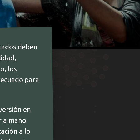
stados deben
lidad,
o, los
decuado para
versión en
er a mano
ación a lo