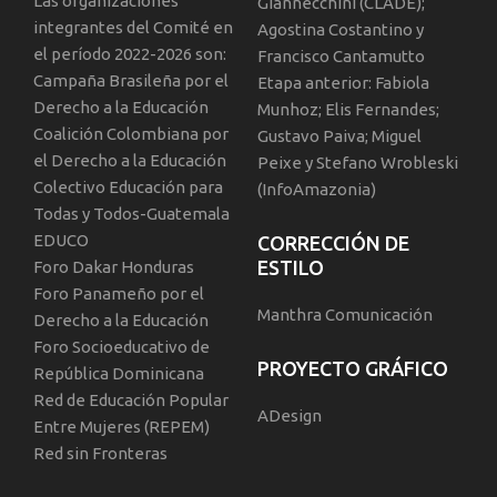
Las organizaciones
Giannecchini (CLADE);
integrantes del Comité en
Agostina Costantino y
el período 2022-2026 son:
Francisco Cantamutto
Campaña Brasileña por el
Etapa anterior: Fabiola
Derecho a la Educación
Munhoz; Elis Fernandes;
Coalición Colombiana por
Gustavo Paiva; Miguel
el Derecho a la Educación
Peixe y Stefano Wrobleski
Colectivo Educación para
(InfoAmazonia)
Todas y Todos-Guatemala
EDUCO
CORRECCIÓN DE
ESTILO
Foro Dakar Honduras
Foro Panameño por el
Manthra Comunicación
Derecho a la Educación
Foro Socioeducativo de
PROYECTO GRÁFICO
República Dominicana
Red de Educación Popular
ADesign
Entre Mujeres (REPEM)
Red sin Fronteras