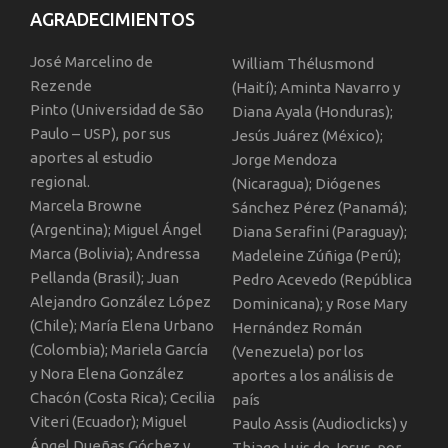
AGRADECIMIENTOS
José Marcelino de
William Thélusmond
Rezende
(Haití); Aminta Navarro y
Pinto (Universidad de São
Diana Ayala (Honduras);
Paulo – USP), por sus
Jesús Juárez (México);
aportes al estudio
Jorge Mendoza
regional.
(Nicaragua); Diógenes
Marcela Browne
Sánchez Pérez (Panamá);
(Argentina); Miguel Ángel
Diana Serafini (Paraguay);
Marca (Bolivia); Andressa
Madeleine Zúñiga (Perú);
Pellanda (Brasil); Juan
Pedro Acevedo (República
Alejandro González López
Dominicana); y Rose Mary
(Chile); María Elena Urbano
Hernández Román
(Colombia); Mariela García
(Venezuela) por los
y Nora Elena González
aportes a los análisis de
Chacón (Costa Rica); Cecilia
país
Viteri (Ecuador); Miguel
Paulo Assis (Audioclicks) y
Ángel Dueñas Góchez y
Thiago Luis de Jesus, por