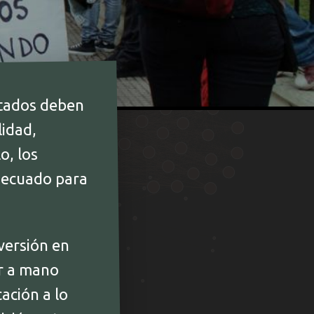
stados deben
lidad,
o, los
decuado para
versión en
er a mano
ación a lo