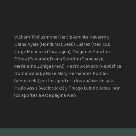
William Thélusmond (Haití); Aminta Navarro y
Diana Ayala (Honduras); Jesús Juárez (México);
Jorge Mendoza (Nicaragua); Diógenes Sánchez
Pérez (Panamá); Diana Serafini (Paraguay);
Madeleine Zúñiga (Perú); Pedro Acevedo (República
Dominicana); y Rose Mary Hernández Román
(Venezuela) por los aportes a los análisis de país
Paulo Assis (Audioclicks) y Thiago Luis de Jesus, por
los aportes a esta página web