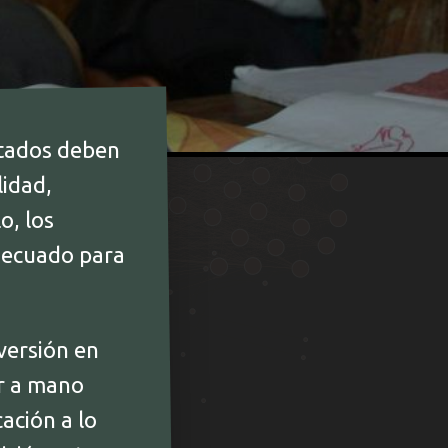
stados deben
lidad,
o, los
decuado para
versión en
er a mano
ación a lo