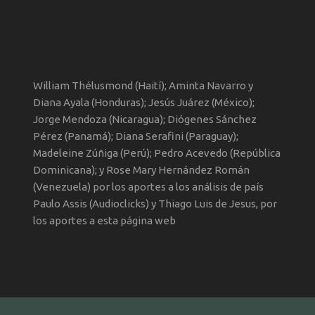
William Thélusmond (Haití); Aminta Navarro y
Diana Ayala (Honduras); Jesús Juárez (México);
Jorge Mendoza (Nicaragua); Diógenes Sánchez
Pérez (Panamá); Diana Serafini (Paraguay);
Madeleine Zúñiga (Perú); Pedro Acevedo (República
Dominicana); y Rose Mary Hernández Román
(Venezuela) por los aportes a los análisis de país
Paulo Assis (Audioclicks) y Thiago Luis de Jesus, por
los aportes a esta página web