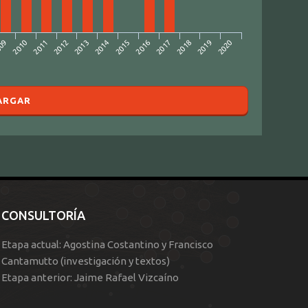
2016
2015
2014
2013
2020
2012
2019
2011
2018
2010
2017
09
ARGAR
CONSULTORÍA
Etapa actual: Agostina Costantino y Francisco
Cantamutto (investigación y textos)
Etapa anterior: Jaime Rafael Vizcaíno