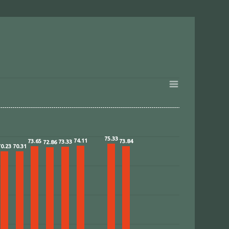
75.33
74.11
73.65
73.84
73.33
72.86
70.23
70.31