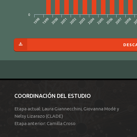
0
2008
2000
2007
1999
2006
1998
2005
2004
2003
2002
20
2001
DESC
COORDINACIÓN DEL ESTUDIO
Etapa actual: Laura Giannecchini, Giovanna Modé y
Nelsy Lizarazo (CLADE)
Etapa anterior: Camilla Croso