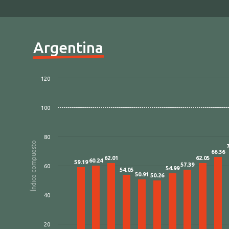
Argentina
120
100
80
Índice compuesto
66.36
62.01
62.05
60.24
59.19
57.39
60
54.99
54.05
50.91
50.26
40
20